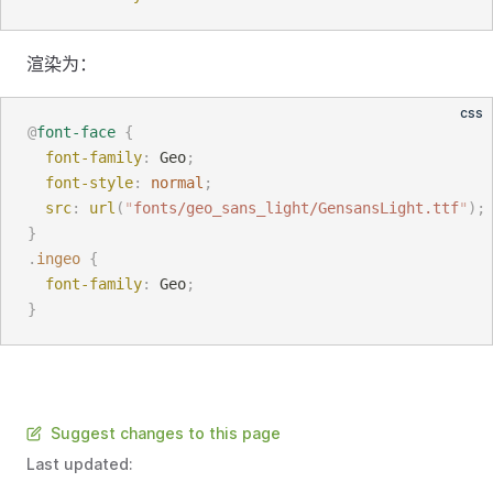
渲染为：
css
@
font-face
{
font-family
:
 Geo
;
font-style
:
normal
;
src
:
url
(
"
fonts/geo_sans_light/GensansLight.ttf
"
);
}
.
ingeo
{
font-family
:
 Geo
;
}
Suggest changes to this page
Last updated: