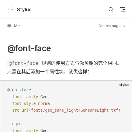
Skip to content
Stylus
Menu
On this page
@font-face
规则的使用方式与你预期的完全相同。
@font-face
只需在其后添加一个属性块，就像这样：
stylus
@
font-face
font-family
Geo
font-style
normal
src
url
(
fonts/geo_sans_light/GensansLight.ttf
)
.
ingeo
font-family
Geo