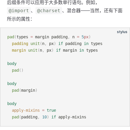
后缀条件可以应用于大多数单行语句。例如，
、
、混合器——当然，还有下面
@import
@charset
所示的属性：
stylus
pad
(
types 
=
 margin padding
, 
n 
=
5
px
)
padding
unit
(
n
, 
px
)
 if
 padding
 in
 types
margin
unit
(
n
, 
px
)
 if
 margin
 in
 types
body
pad
()
body
pad
(
margin
)
body
apply-mixins
=
true
pad
(
padding
, 
10
)
 if
 apply-mixins