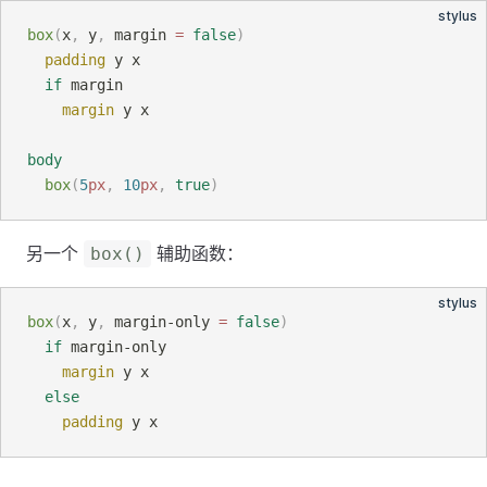
stylus
box
(
x
, 
y
, 
margin 
=
false
)
padding
y x
if
 margin
margin
y x
body
box
(
5
px
, 
10
px
, 
true
)
另一个
辅助函数：
box()
stylus
box
(
x
, 
y
, 
margin-only 
=
false
)
if
 margin-only
margin
y x
else
padding
y x