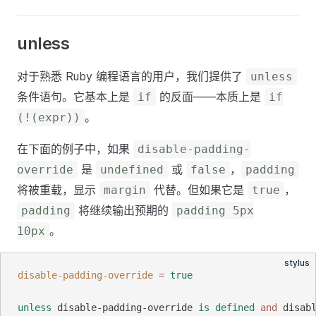
unless
对于熟悉 Ruby 编程语言的用户，我们提供了
unless
条件语句。它基本上是
的反面——本质上是
if
if
。
(!(expr))
在下面的例子中，如果
disable-padding-
是
或
，
override
undefined
false
padding
将被重载，显示
代替。但如果它是
，
margin
true
将继续输出预期的
padding
padding 5px
。
10px
stylus
disable-padding-override
=
true
unless
 disable-padding-override
 is defined
and
 disab