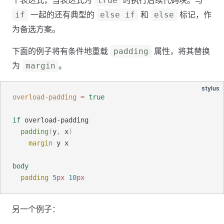
个表达式，当表达式为
时执行后续代码块。与
true
一起的还有典型的
和
标记，作
if
else if
else
为备选方案。
下面的例子将有条件地重载
属性，将其替换
padding
为
。
margin
stylus
overload-padding
=
true
if
 overload-padding
padding
(
y
, 
x
)
margin
y x
body
padding
5
px
10
px
另一个例子：