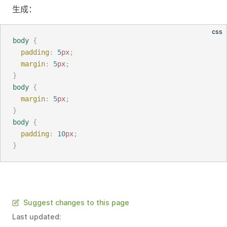
生成：
css
body
{
padding
:
5
px
;
margin
:
5
px
;
}
body
{
margin
:
5
px
;
}
body
{
padding
:
10
px
;
}
Suggest changes to this page
Last updated: